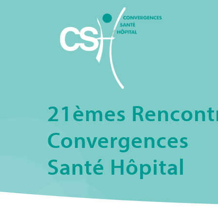
21èmes Rencont
Convergences
Santé Hôpital