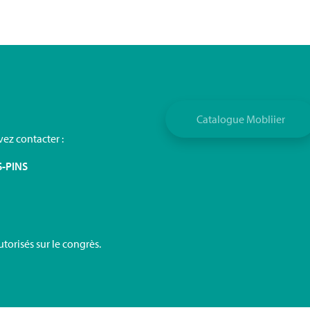
Catalogue Mobliier
ez contacter :
S-PINS
torisés sur le congrès.