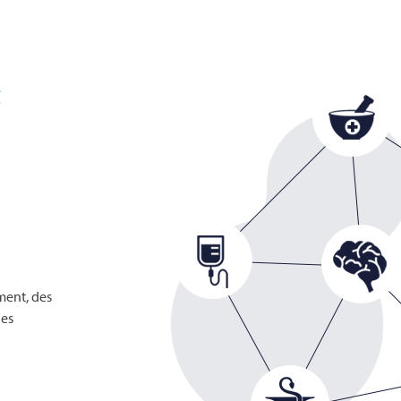
t
ment, des
les