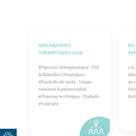
NOS GRANDES
DU 
THÉMATIQUES 2026
SE
#Parcours thérapeutique - PUI
Les
& Maladies Chroniques
dér
#Produits de santé - Usage
au 
raisonné & personnalisé
Pin
#Pharmacie clinique - Diabète
Ant
et obésité